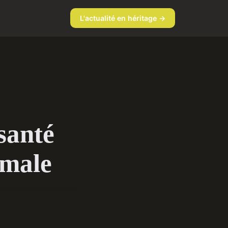
L'actualité en héritage →
santé
imale