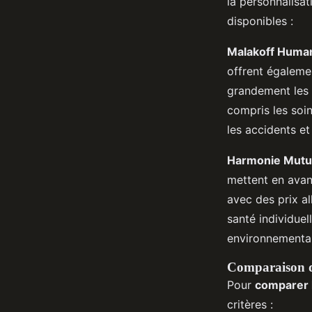
la personnalisat
disponibles :
Malakoff Huma
offrent égalemen
grandement les 
compris les soin
les accidents et 
Harmonie Mutu
mettent en avant
avec des prix al
santé individue
environnementa
Comparaison de
Pour
comparer 
critères :