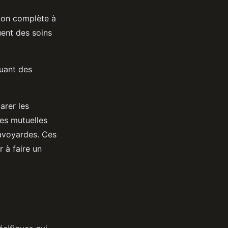
tion complète à
uent des soins
luant des
arer les
des mutuelles
avoyardes. Ces
r à faire un