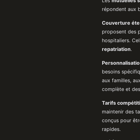
Les
mutuelles 
répondent aux b
Couverture ét
proposent des p
hospitaliers. Ce
repatriation
.
Personnalisatio
besoins spécifi
aux familles, au
complète et de
Tarifs compétit
maintenir des ta
conçus pour êtr
rapides.