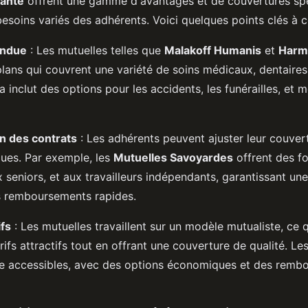
santé
offrent une gamme d'avantages et de couvertures spé
esoins variés des adhérents. Voici quelques points clés à c
endue
: Les mutuelles telles que
Malakoff Humanis
et
Harm
lans qui couvrent une variété de soins médicaux, dentaires
la inclut des options pour les accidents, les funérailles, et 
n des contrats
: Les adhérents peuvent ajuster leur couvert
ques. Par exemple, les
Mutuelles Savoyardes
offrent des fo
x seniors, et aux travailleurs indépendants, garantissant un
s remboursements rapides.
ifs
: Les mutuelles travaillent sur un modèle mutualiste, ce 
rifs attractifs tout en offrant une couverture de qualité. Les
e accessibles, avec des options économiques et des remb