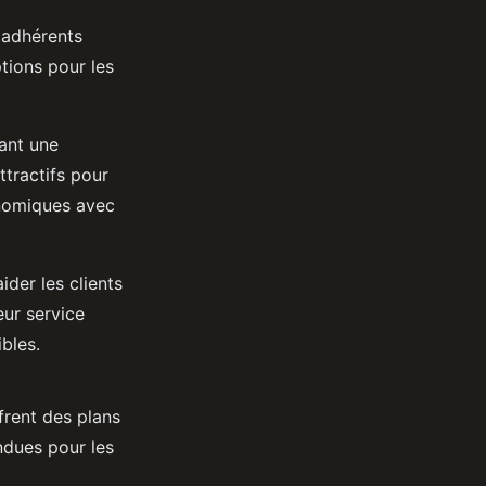
 adhérents
ptions pour les
rant une
tractifs pour
onomiques avec
der les clients
eur service
bles.
rent des plans
ndues pour les