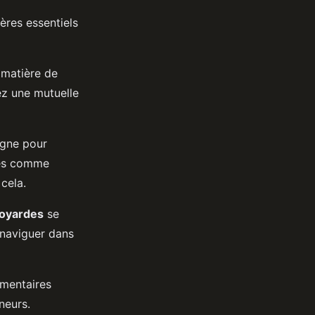
ères essentiels
 matière de
ez une mutuelle
ligne pour
les comme
cela.
voyardes
se
 naviguer dans
émentaires
neurs.