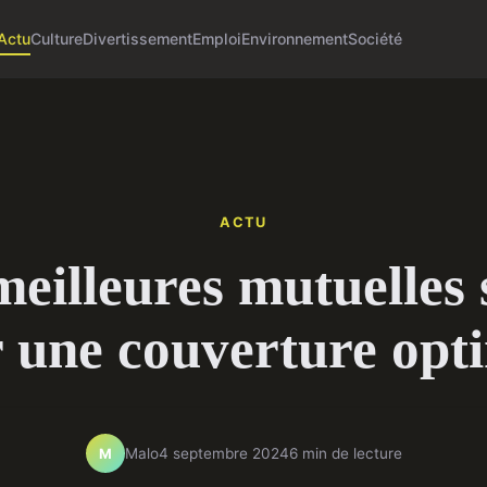
Actu
Culture
Divertissement
Emploi
Environnement
Société
ACTU
meilleures mutuelles 
 une couverture opt
Malo
4 septembre 2024
6 min de lecture
M